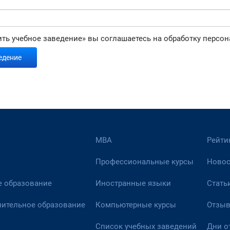
ть учебное заведение» вы соглашаетесь на обработку
персон
МВА
Рейти
Профессиональные курсы
Новос
 образование
Иностранные языки
Стать
ительное образование
Компьютерные курсы
Отзы
Список учебных заведений
Дни о