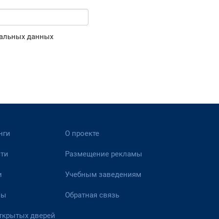
альных данных
нги
О проекте
ти
Размещение рекламы
и
Учебным заведениям
вы
Обратная связь
ткрытых дверей