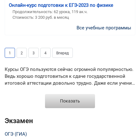
Онлайн-курс подготовки к ЕГЭ-2023 по физике
Продолжительность:
62 урока, 119 ак.ч.
Стоимость:
3 200 руб. в месяц
Все учебные программы
1
2
3
4
Вперед
Курсы ОГЭ пользуются сейчас огромной популярностью.
Ведь хорошо подготовиться к сдаче государственной
итоговой аттестации довольно трудно. Даже если ученик
хорошо знает теорию, ему еще нужно уметь правильно
решать задания ГИА и понимать специфику экзамена.
Показать
Процесс подготовки к итоговой аттестации имеет много
особенностей. Курсы подготовки к ОГЭ учитывают все
нюансы и помогают ученику эффективно и быстро
Экзамен
подготовиться к итоговой аттестации. Подготовится к
ОГЭ 2017 самостоятельно сложно, так как процесс
ОГЭ (ГИА)
подготовки очень специфический. Наш портал поможет