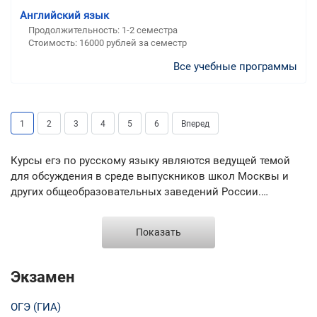
Английский язык
Продолжительность:
1-2 семестра
Стоимость:
16000 рублей за семестр
Все учебные программы
1
2
3
4
5
6
Вперед
Курсы егэ по русскому языку являются ведущей темой
для обсуждения в среде выпускников школ Москвы и
других общеобразовательных заведений России.
Проверка знаний по русскому языку (наряду с
математикой) является обязательным условием для
Показать
получения аттестата о среднем (полном) общем
образовании. Избежать сдачи этой дисциплины не
удастся ни одному выпускнику российской школы. Наш
Экзамен
портал поможет всем выпускникам, прежде всего,
московских школ, избежать лишней траты времени на
ОГЭ (ГИА)
поиск достойного помощника в подготовке к экзамену и