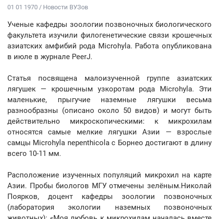
01 01 1970 / Новости ВУЗов
Ученые кафедры зоологии позвоночных биологического
факультета изучили филогенетические связи крошечных
азиатских амфибий рода Microhyla. Работа опубликована
в июле в журнале PeerJ.
Статья посвящена малоизученной группе азиатских
лягушек — крошечным узкоротам рода Microhyla. Эти
маленькие, прыгучие наземные лягушки весьма
разнообразны (описано около 50 видов) и могут быть
действительно микроскопическими: к микрохилам
относятся самые мелкие лягушки Азии — взрослые
самцы Microhyla nepenthicola с Борнео достигают в длину
всего 10-11 мм.
Расположение изученных популяций микрохил на карте
Азии. Пробы биологов МГУ отмечены зелёным.Николай
Поярков, доцент кафедры зоологии позвоночных
(лаборатория экологии наземных позвоночных
животных): «Моя любовь к микрохилам началась вместе