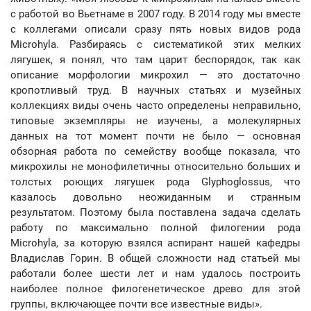
с работой во Вьетнаме в 2007 году. В 2014 году мы вместе
с коллегами описали сразу пять новых видов рода
Microhyla. Разбираясь с систематикой этих мелких
лягушек, я понял, что там царит беспорядок, так как
описание морфологии микрохил — это достаточно
кропотливый труд. В научных статьях и музейных
коллекциях виды очень часто определены неправильно,
типовые экземпляры не изучены, а молекулярных
данных на тот момент почти не было — основная
обзорная работа по семейству вообще показала, что
микрохилы не монофилетичны относительно больших и
толстых роющих лягушек рода Glyphoglossus, что
казалось довольно неожиданным и странным
результатом. Поэтому была поставлена задача сделать
работу по максимально полной филогении рода
Microhyla, за которую взялся аспирант нашей кафедры
Владислав Горин. В общей сложности над статьей мы
работали более шести лет и нам удалось построить
наиболее полное филогенетическое древо для этой
группы, включающее почти все известные виды».