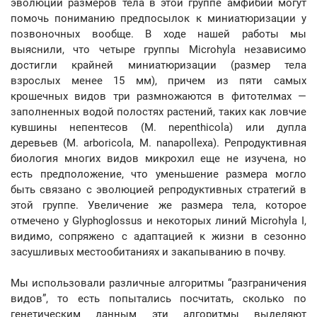
эволюции размеров тела в этой группе амфибий могут
помочь пониманию предпосылок к миниатюризации у
позвоночных вообще. В ходе нашей работы мы
выяснили, что четыре группы Microhyla независимо
достигли крайней миниатюризации (размер тела
взрослых менее 15 мм), причем из пяти самых
крошечных видов три размножаются в фитотелмах —
заполненных водой полостях растений, таких как ловчие
кувшины непентесов (M. nepenthicola) или дупла
деревьев (M. arboricola, M. nanapollexa). Репродуктивная
биология многих видов микрохил еще не изучена, но
есть предположение, что уменьшение размера могло
быть связано с эволюцией репродуктивных стратегий в
этой группе. Увеличение же размера тела, которое
отмечено у Glyphoglossus и некоторых линий Microhyla I,
видимо, сопряжено с адаптацией к жизни в сезонно
засушливых местообитаниях и закапыванию в почву.
Мы использовали различные алгоритмы “разграничения
видов”, то есть попытались посчитать, сколько по
генетическим данным эти алгоритмы выделяют