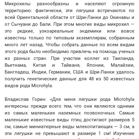
Микрохилы разнообразны и населяют огромную
территорию: фактически, эти лягушки встречаются по
всей Ориентальной области от Шри-Ланки до Окинавы и
от Сычуани до Бали. При этом многие виды микрохил —
это редкие, узкоареальные эндемики или вовсе
известны только по типовым экземплярам, собранным
много лет назад. Чтобы собрать данные по всем видам
этого рода было необходимо привлечь на помощь ученых
из разных стран. При участии коллег из Таиланда,
Вьетнама, Китая и Тайваня, Японии, Малайзии,
Бангладеш, Индии, Германии, США и Шри-Ланки удалось
получить генетические данные для 48 из 50 известных
видов рода Microhyla.
Владислав Горин: «Для меня лягушки рода Microhyla
интересны прежде всего тем, что они являются одними
из самых маленьких наземных позвоночных. Самые
маленькие известные виды птиц достигают размеров 5
см, самые миниатюрные виды млекопитающих — 3 см, а
эти лягушки не превышают в размере 1 см! Изучение