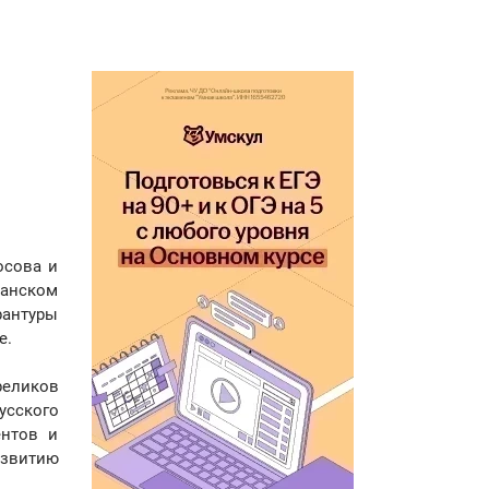
осова и
ранском
рантуры
е.
реликов
усского
ентов и
азвитию