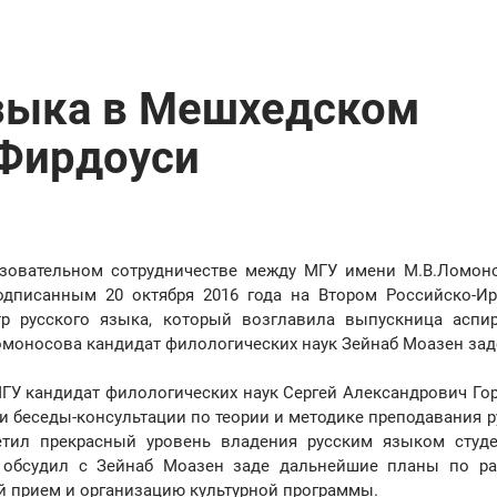
языка в Мешхедском
.Фирдоуси
азовательном сотрудничестве между МГУ имени М.В.Ломон
одписанным 20 октября 2016 года на Втором Российско-И
тр русского языка, который возглавила выпускница аспи
омоносова кандидат филологических наук Зейнаб Моазен зад
МГУ кандидат филологических наук Сергей Александрович Го
и беседы-консультации по теории и методике преподавания р
метил прекрасный уровень владения русским языком студ
н обсудил с Зейнаб Моазен заде дальнейшие планы по р
й прием и организацию культурной программы.