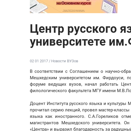
Центр русского 
университете им
02 01 2017 / Новости ВУЗов
В соответствии с Соглашением о научно-обр
Мешхедским университетом им. Фирдоуси, п
форуме ведущих вузов, начал работать Цен
филологического факультета МГУ имени М.В.Л
Доцент Института русского языка и культуры 
прочитал серию лекций, провел мастер-классы 
языка как иностранного. С.А.Гореликов от
магистрантов Мешхедского университета. О
«Центра» и выразил благодарность за радушны