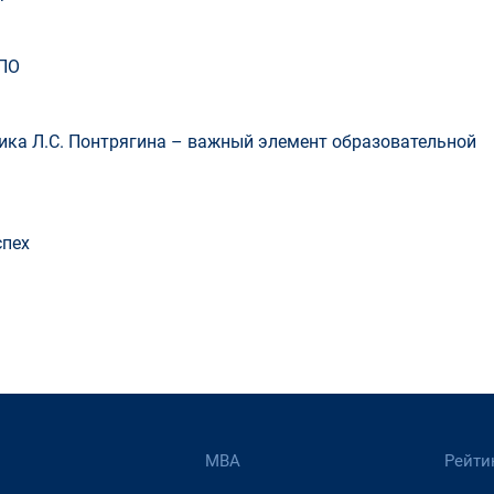
ПО
ка Л.С. Понтрягина – важный элемент образовательной
спех
МВА
Рейти