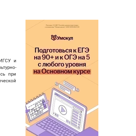
 ИГСУ и
ьтурно-
ось при
ической