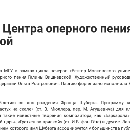
 Центра оперного пени
ой
а МГУ в рамках цикла вечеров «Ректор Московского униве
ерного пения Галины Вишневской. Художественный руковод
дерации Ольга Ростропович. Партию фортепиано исполнила 
-летию со дня рождения Франца Шуберта. Программу к
тух на скале» (ст. В. Мюллера, пер. М. Агушевича) для кл
такие известные творения композитора, как «Баркарола» 
й царь», «Гретхен за прялкой» (ст. И.В. фон Гёте) и другие. З
анием которого имя Шуберта ассоциируется у большинства пуб