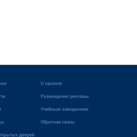
нги
О проекте
ти
Размещение рекламы
и
Учебным заведениям
вы
Обратная связь
ткрытых дверей