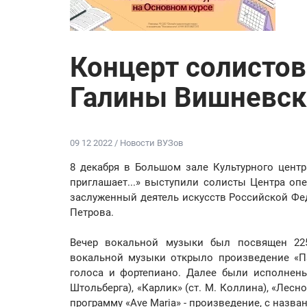
Концерт солистов
Галины Вишневск
09 12 2022 / Новости ВУЗов
8 декабря в Большом зале Культурного центр
приглашает...» выступили солисты Центра оп
заслуженный деятель искусств Российской Фе
Петрова.
Вечер вокальной музыки был посвящен 225
вокальной музыки открыло произведение «Пас
голоса и фортепиано. Далее были исполнены 
Штольберга), «Карлик» (ст. М. Коллина), «Лесно
программу «Ave Maria» ‑ произведение, с назв