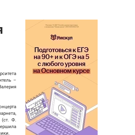
я
рситета
итель –
Валерия
онцерта
арнета,
(ст. Ф.
авершила
лики.