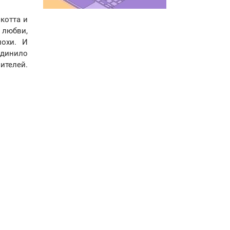
котта и
 любви,
похи. И
единило
ителей.