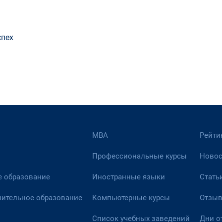
спех
МВА
Рейти
Профессиональные курсы
Новос
 образование
Иностранные языки
Стать
ительное образование
Компьютерные курсы
Отзы
Список учебных заведений
Дни о