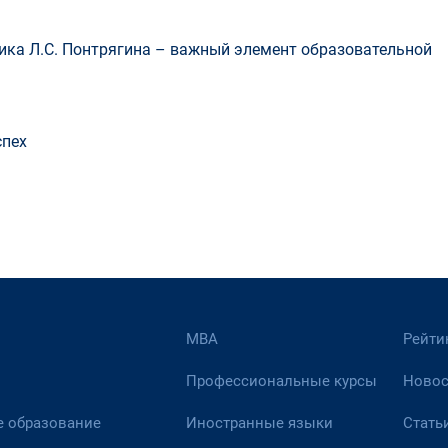
ка Л.С. Понтрягина – важный элемент образовательной
спех
МВА
Рейти
Профессиональные курсы
Новос
 образование
Иностранные языки
Стать