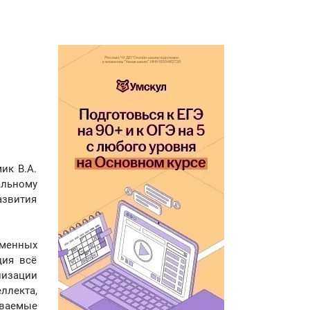
ик В.А.
альному
азвития
еменных
ция всё
лизации
ллекта,
аваемые