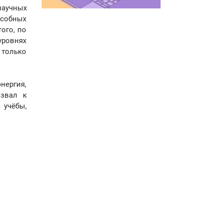
научных
особных
ого, по
уровнях
 только
нергия,
извал к
 учёбы,