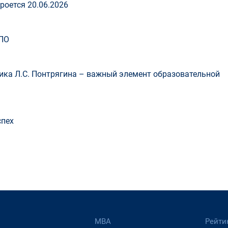
роется 20.06.2026
ПО
ка Л.С. Понтрягина – важный элемент образовательной
спех
МВА
Рейти