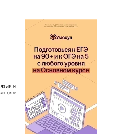
 язык и
а» (все