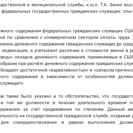
арственной и муниципальной службы, к.ю.н. Т.А. Занко выс
федеральных государственных гражданских служащих: опы
нежного содержания федеральных гражданских служащих СШ
ной по сравнению с коммерческим сектором оплаты труда.
ровень денежного содержания гражданских служащих до сред
й) индексации, а учитывают различия в стоимости жизни в р
трицы» окладов денежного содержания, применяемые в США
ообразие при расчёте денежного содержания гражданских слу
, обладают достаточной «вариативностью» и «запасом прочнос
ного содержания в зависимости от особенностей должн
 служащего.
м также было указано и то обстоятельство, что государс
 и той же должности в течение длительного времени п
держанию за счёт продвижения по степеням. Данный м
ильность на государственной гражданской службе, создавая 
для совершенствования в рамках выполнения должн