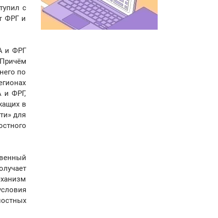
тупил с
т ФРГ и
А и ФРГ
 Причём
него по
егионах
 и ФРГ,
жащих в
ти» для
остного
твенный
олучает
еханизм
условия
остных