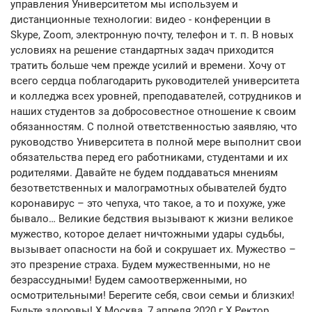
управления Университетом мы используем и
дистанционные технологии: видео - конференции в
Skype, Zoom, электронную почту, телефон и т. п. В новых
условиях на решение стандартных задач приходится
тратить больше чем прежде усилий и времени. Хочу от
всего сердца поблагодарить руководителей университета
и колледжа всех уровней, преподавателей, сотрудников и
наших студентов за добросовестное отношение к своим
обязанностям. С полной ответственностью заявляю, что
руководство Университета в полной мере выполнит свои
обязательства перед его работниками, студентами и их
родителями. Давайте не будем поддаваться мнениям
безответственных и малограмотных обывателей будто
коронавирус – это чепуха, что такое, а то и похуже, уже
бывало… Великие бедствия вызывают к жизни великое
мужество, которое делает ничтожными удары судьбы,
вызывает опасности на бой и сокрушает их. Мужество –
это презрение страха. Будем мужественными, но не
безрассудными! Будем самоотверженными, но
осмотрительными! Берегите себя, свои семьи и близких!
Будьте здоровы! X Москва, 7 апреля 2020 г X Ректор