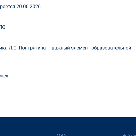
роется 20.06.2026
ПО
ка Л.С. Понтрягина – важный элемент образовательной
спех
МВА
Рейти