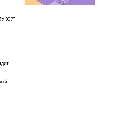
БИУКС?"
ядит
ный