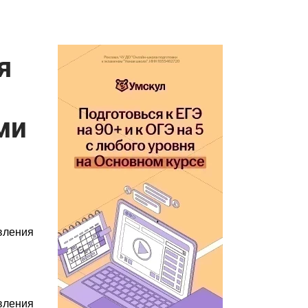
я
ми
вления
вления