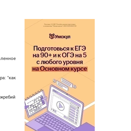
вленное
а: "как
 жребий