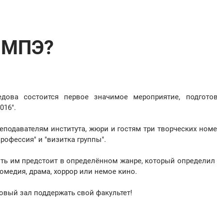
ИМПЭ?
дова состоится первое значимое мероприятие, подгото
016".
подавателям института, жюри и гостям три творческих номер
рофессия" и "визитка группы".
ить им предстоит в определённом жанре, который определил
омедия, драма, хоррор или немое кино.
товый зал поддержать свой факультет!