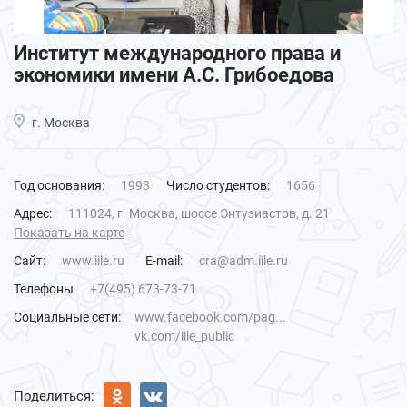
Институт международного права и
экономики имени А.С. Грибоедова
г. Москва
Год основания:
1993
Число студентов:
1656
Адрес:
111024, г. Москва, шоссе Энтузиастов, д. 21
Показать на карте
Сайт:
www.iile.ru
E-mail:
cra@adm.iile.ru
Телефоны
+7(495) 673-73-71
Социальные сети:
www.facebook.com/pag...
vk.com/iile_public
Поделиться: