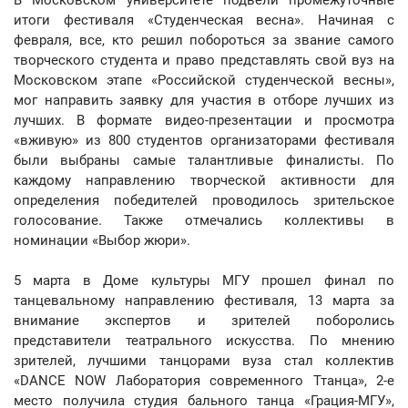
В Московском университете подвели промежуточные
итоги фестиваля «Студенческая весна». Начиная с
февраля, все, кто решил побороться за звание самого
творческого студента и право представлять свой вуз на
Московском этапе «Российской студенческой весны»,
мог направить заявку для участия в отборе лучших из
лучших. В формате видео-презентации и просмотра
«вживую» из 800 студентов организаторами фестиваля
были выбраны самые талантливые финалисты. По
каждому направлению творческой активности для
определения победителей проводилось зрительское
голосование. Также отмечались коллективы в
номинации «Выбор жюри».
5 марта в Доме культуры МГУ прошел финал по
танцевальному направлению фестиваля, 13 марта за
внимание экспертов и зрителей поборолись
представители театрального искусства. По мнению
зрителей, лучшими танцорами вуза стал коллектив
«DANCE NOW Лаборатория современного Ттанца», 2-е
место получила студия бального танца «Грация-МГУ»,