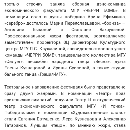
третью строчку заняла сборная дэнс-команда
экономического факультета МГУ «ЧЕРРИ БОМБ». В
номинации соло и дуэты победила Арина Ефимкина,
«серебро» досталось Марии Переяславцевой, «бронза» —
Ангелине Быковой и Светлане Вахрушевой.
Профессиональное жюри фестиваля, возглавляемое
заместителем проректора 0Ц директором Культурного
центра МГУ Л.С. Кружалиной, засвидетельствовало успех
команды «ЧЕРРИ БОМБ», танцевального коллектива МГУ
«Силуэт», ансамбля народного танца «Весна», дуэта
Елены Кузнецовой и Ирины Сусловой, а также студии
бального танца «Грация-МГУ».
Театральное направление фестиваля было представлено
сразу двумя жанрами. В номинации «Театр» приз
зрительских симпатий получили Театр kt и студенческий
театр экономического факультета МГУ «И точка».
Победителями в номинации «Художественное слово»
стали Евгения Евтушенко, Лера Кузнецова и Александр
Татаринов. Лучшим чтецом, по мнению жюри, стала