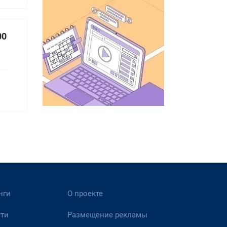
00
нги
О проекте
ти
Размещение рекламы