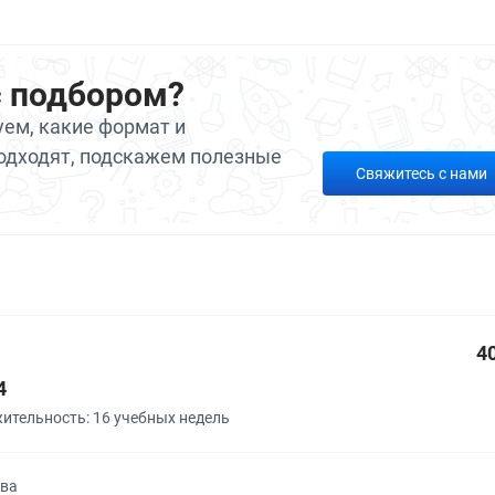
с подбором?
ем, какие формат и
одходят, подскажем полезные
Свяжитесь с нами
4
4
ительность: 16 учебных недель
ква