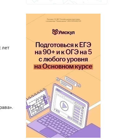
 лет
рава».