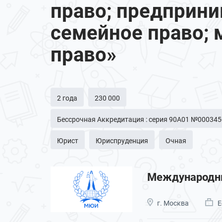
право; предприни
семейное право;
право»
2 года
230 000
Бессрочная Аккредитация : серия 90А01 №0003450
Юрист
Юриспруденция
Очная
Международны
г. Москва
Е