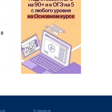
0
нги
О проекте