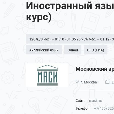
Иностранный язы
курс)
120 ч./8 мес. — 01.10 - 31.05 96 ч./6 мес. — 01.12 - 
Английский язык
Очная
ОГЭ (ГИА)
Московский ар
г. Москва
Е
Сайт:
masi.ru/
Телефон
+7(495) 925