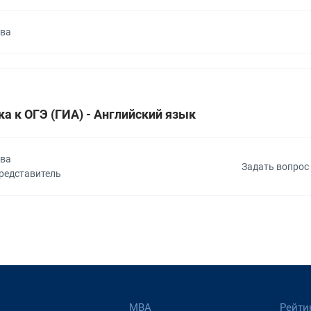
ква
а к ОГЭ (ГИА) - Английский язык
ква
Задать вопрос
представитель
МВА
Рейти