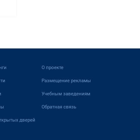
нги
О проекте
ти
Размещение рекламы
и
Учебным заведениям
вы
Обратная связь
ткрытых дверей