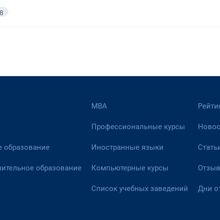
8
МВА
Рейти
Профессиональные курсы
Новос
 образование
Иностранные языки
Стать
ительное образование
Компьютерные курсы
Отзы
Список учебных заведений
Дни о