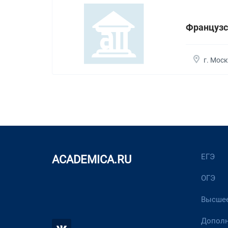
Французс
г. Мос
ЕГЭ
ACADEMICA.RU
ОГЭ
Высшее
Дополн