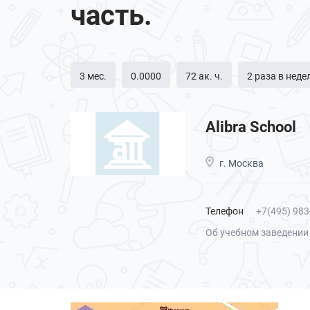
часть.
3 мес.
0.0000
72 ак. ч.
2 раза в нед
Alibra School
г. Москва
Телефон
+7(495) 983
Об учебном заведении