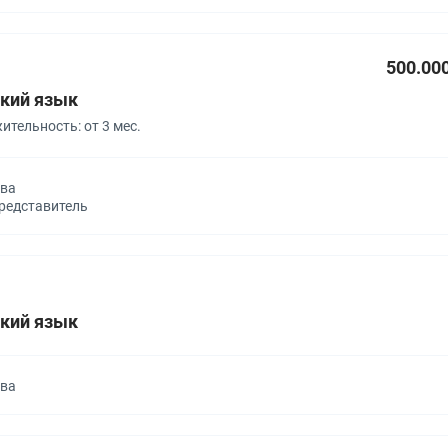
500.00
кий язык
тельность: от 3 мес.
ква
представитель
кий язык
ква