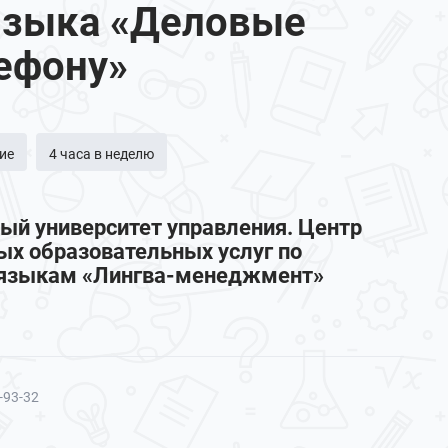
 языка «Деловые
ефону»
ие
4 часа в неделю
ый университет управления. Центр
х образовательных услуг по
языкам «Лингва-менеджмент»
-93-32