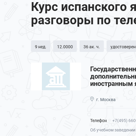
Курс испанского
разговоры по тел
9 нед.
12.0000
36 ак. ч.
удостоверен
Государственн
дополнительны
иностранным 
г. Москва
Телефон
+7(495) 660
Об учебном заведении