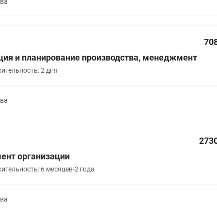
ква
70
ция и планирование производства, менеджмент
ительность: 2 дня
ква
273
нт организации
тельность: 6 месяцев-2 года
ква