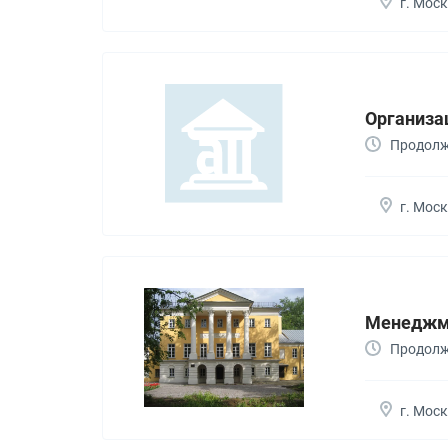
г. Мос
Организа
Продолж
г. Мос
Менеджме
Продолжи
г. Мос