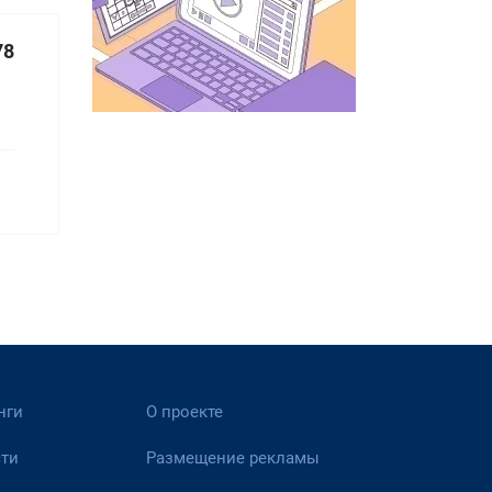
78
нги
О проекте
ти
Размещение рекламы