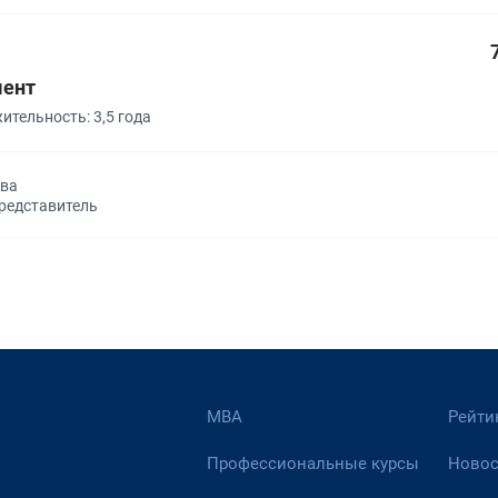
ент
тельность: 3,5 года
ква
представитель
МВА
Рейти
Профессиональные курсы
Новос