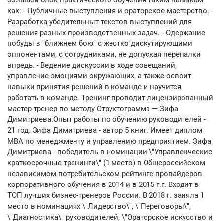
большой блок практического обучения таким навыкам
как: - Публичные выступления и ораторское мастерство. -
Разработка убедительныт текстов выступлений для
решения разных производственных задач. - Одержание
побуды в "ближнем бою" с жестко дискутирующими
оппонентами, с сотрудниками, не допуская перепалки
впредь. - Ведение дискуссии в ходе совещаний,
управление эмоциями окружающих, а также освоит
навыки принятия решений в команде и научится
работать в команде. Тренинг проводит лицензированный
мастер-тренер по методу Структограмма — Зифа
Димитриева.Опыт работы по обучению руководителей -
21 год. Зифа Димитриева - автор 5 книг. Имеет диплом
МВА по менеджменту и управлению предприятием. Зифа
Димитриева - победитель в номинации \"Управленческие
краткосрочные тренинги\" (1 место) в Общероссийском
независимом потребительском рейтинге провайдеров
корпоративного обучения в 2014 и в 2015 г.г. Входит в
ТОП лучших бизнес-тренеров России. В 2018 г. заняла 1
место в номинациях \"Лидерство\", \"Переговоры\",
\"Диагностика\" руководителей, \"Ораторское искусство и