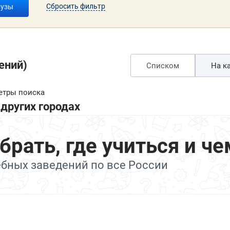
Сбросить фильтр
вузы
ений)
Списком
На ка
етры поиска
других городах
ать, где учиться и че
ебных заведений по все России