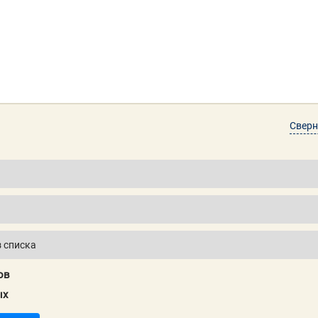
Сверн
ов
ых