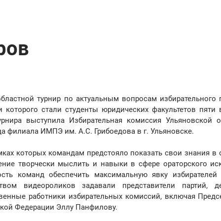
ров
 областной турнир по актуальным вопросам избирательного 
и которого стали студенты юридических факультетов пяти
урнира выступила Избирательная комиссия Ульяновской о
 филиала ИМПЭ им. А.С. Грибоедова в г. Ульяновске.
амках которых командам предстояло показать свои знания в 
ение творчески мыслить и навыки в сфере ораторского иск
сть команд обеспечить максимальную явку избирателей
твом видеороликов задавали представители партий, д
твенные работники избирательных комиссий, включая Предс
кой Федерации Эллу Панфилову.