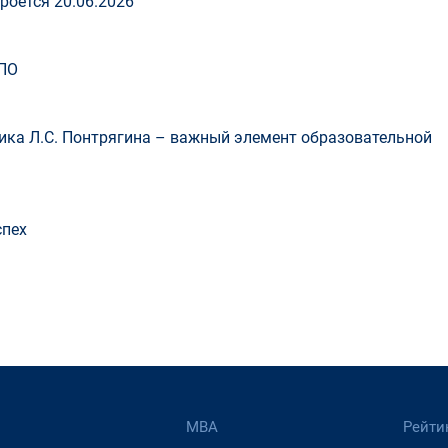
роется 20.06.2026
ПО
ка Л.С. Понтрягина – важный элемент образовательной
спех
МВА
Рейти