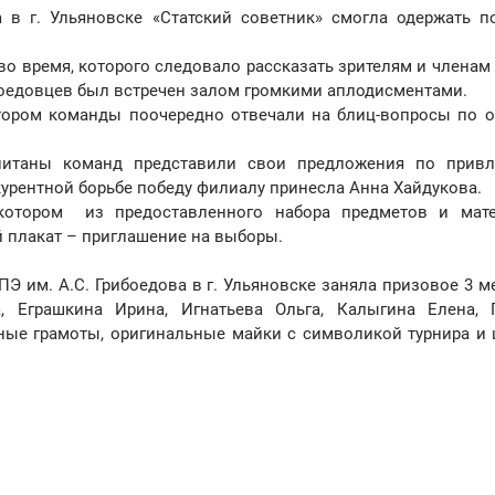
в г. Ульяновске «Статский советник» смогла одержать п
во время, которого следовало рассказать зрителям и членам
боедовцев был встречен залом громкими аплодисментами.
отором команды поочередно отвечали на блиц-вопросы по 
питаны команд представили свои предложения по прив
курентной борьбе победу филиалу принесла Анна Хайдукова.
 котором из предоставленного набора предметов и мат
 плакат – приглашение на выборы.
 им. А.С. Грибоедова в г. Ульяновске заняла призовое 3 ме
, Еграшкина Ирина, Игнатьева Ольга, Калыгина Елена, 
тные грамоты, оригинальные майки с символикой турнира и