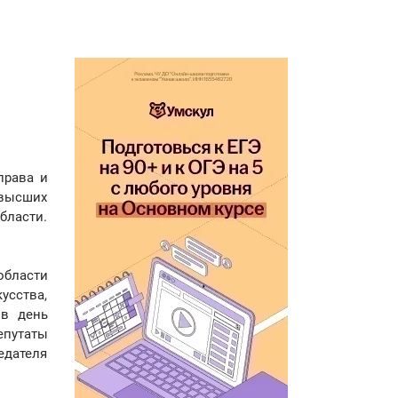
права и
 высших
бласти.
области
усства,
 в день
епутаты
едателя