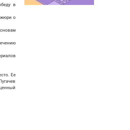
обеду в
 жюри о
основам
лечению
ериалов
сто. Ее
Пугачев
 ценный