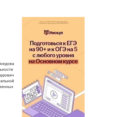
боедова
льности
аурович
иальной
венных