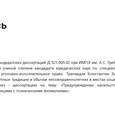
сь
андидатских диссертаций Д 521.005.02 при ИМПЭ им. А.С. Гри
е ученой степени кандидата юридических наук по специа
 уголовно-исполнительное право: Трапаидзе Константин З
тупные традиции и обычаи несовершеннолетних в местах соц
вич - диссертацию на тему: «Предупреждение насильст
лицами с психическими аномалиями».