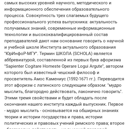
самых высоких уровней научного, методического и
информационного обеспечения образовательного
процесса. Совокупность трех слагаемых будущего
профессионального успеха выпускника: актуальность
получаемых знаний, современные информационные
технологии и высококвалифицированный состав
преподавателей дают нам основание говорить о научной
и учебной школе Института актуального образования
"ЮрИнфоР-МГУ". Термин ШКОЛА (SCHOLA) является
аббревиатурой, составленной из первых букв афоризма
"Sapienter Cogitare Homeste Operare Logui Argute", автором
которого был известный чешский философ и
просветитель Амос Камениус (1592-1671 гг.). Переводится
этот афоризм с латинского следующим образом: "мудро
мыслить, благородно действовать, лаконично говорить".
Этими тремя свойствами и будет обладать после
окончания нашего института каждый выпускник. Первое
- мудро мыслить - основывается на обширных знаниях
теории и истории государства и права, истории
политических и правовых учений римского права; второе