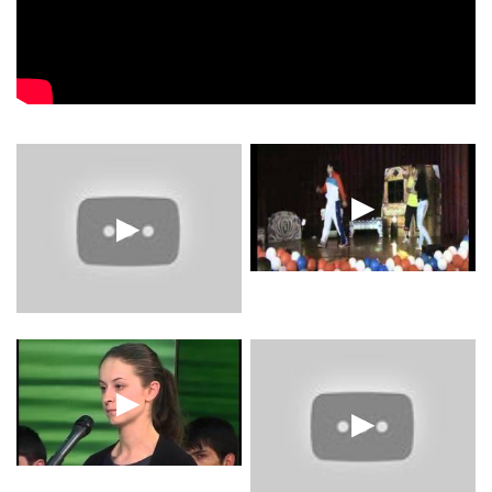
▶
▶
▶
▶