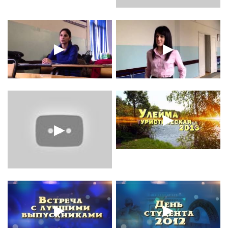
▶
▶
▶
▶
▶
▶