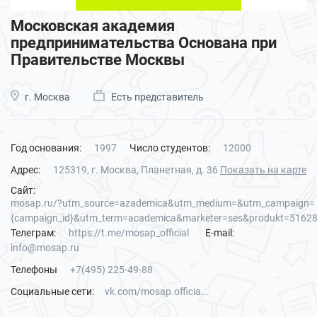
Московская академия
предпринимательства Основана при
Правительстве Москвы
г. Москва
Есть представитель
Год основания:
1997
Число студентов:
12000
Адрес:
125319, г. Москва, Планетная, д. 36
Показать на карте
Сайт:
mosap.ru/?utm_source=azademica&utm_medium=&utm_campaign=
{campaign_id}&utm_term=academica&marketer=ses&produkt=5162
Телеграм:
https://t.me/mosap_official
E-mail:
info@mosap.ru
Телефоны
+7(495) 225-49-88
Социальные сети:
vk.com/mosap.officia...