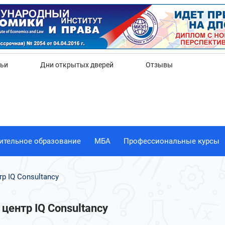
Да
Нет
тьи
Дни открытых дверей
Отзывы
ительное образование
МБА
Профессиональные курсы
р IQ Consultancy
центр IQ Consultancy