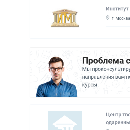
Институт
г. Москв
Проблема 
Мы проконсультиру
направления вам п
курсы
Центр тв
одаренны