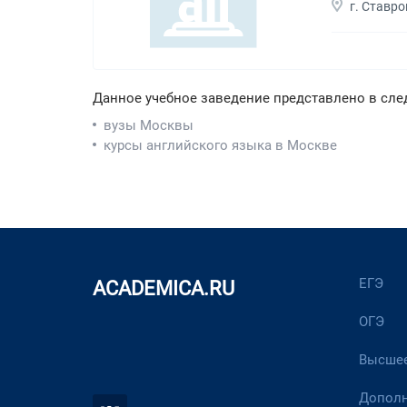
г. Ставр
Данное учебное заведение представлено в сле
вузы Москвы
курсы английского языка в Москве
ЕГЭ
ACADEMICA.RU
ОГЭ
Высшее
Дополн