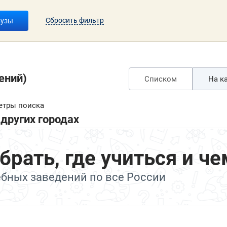
Сбросить фильтр
вузы
ений)
Списком
На ка
етры поиска
других городах
ать, где учиться и че
ебных заведений по все России