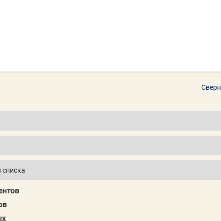
Сверн
ентов
ов
ых