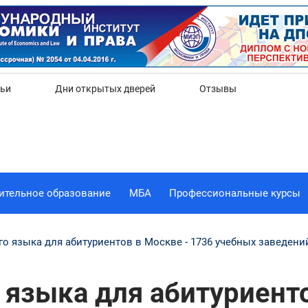
Да
Нет
тьи
Дни открытых дверей
Отзывы
ительное образование
МБА
Профессиональные курсы
го языка для абитуриентов в Москве - 1736 учебных заведени
 языка для абитуриенто