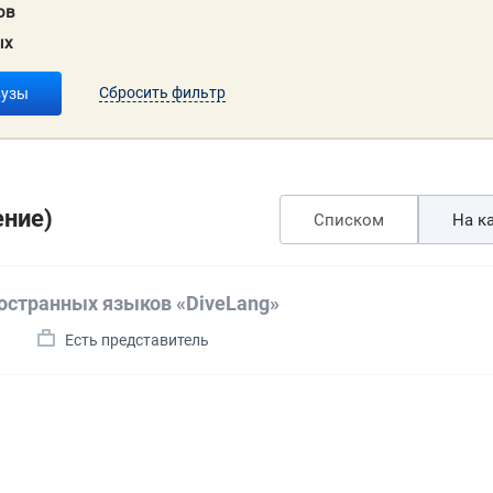
ов
ых
Сбросить фильтр
вузы
ение)
Списком
На ка
остранных языков «DiveLang»
а
Есть представитель