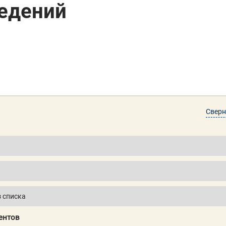
ведений
Сверн
ентов