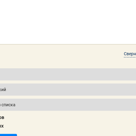
Сверн
ов
ых