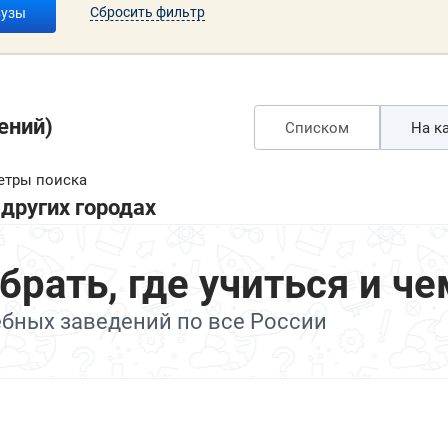
Сбросить фильтр
вузы
ений)
Списком
На ка
етры поиска
других городах
ать, где учиться и че
ебных заведений по все России