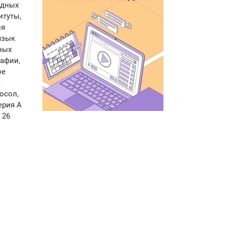
одных
итуты,
ия
язык
ных
афии,
ое
я
осол,
ерия А
 26