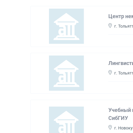
Центр не
г. Тольят
Лингвисти
г. Тольят
Учебный 
СибГИУ
г. Новок