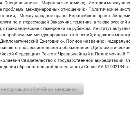
я. Специальности: - Мировая экономика; - История междунар
е проблемы международных отношений; - Политические инст
ологии; - Международное право. Европейское право. Академ
луги по интересующей Заказчика тематике, а также русский 
, страноведческие стажировки за рубежом. Институт актуаль
над проблемами международных отношений, издаются моногр
, «Дипломатический Ежегодник». Полное название: Федеральн
 высшего профессионального образования «Дипломатическа
ийской Федерации» Ректор: Чрезвычайный и Полномочный П
колаевич Свидетельство о государственной аккредитации: С
 ведения образовательной деятельности Серия АА № 002134 от
ь информацию об учебном заведении