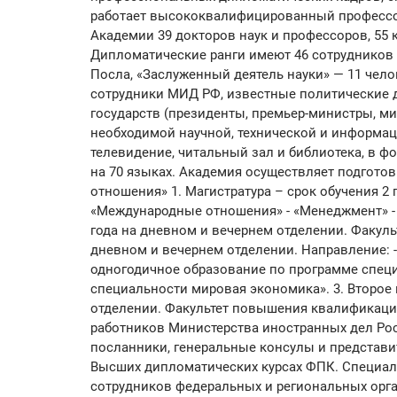
работает высококвалифицированный профессор
Академии 39 докторов наук и профессоров, 55 
Дипломатические ранги имеют 46 сотрудников 
Посла, «Заслуженный деятель науки» — 11 чел
сотрудники МИД РФ, известные политические 
государств (президенты, премьер-министры, м
необходимой научной, технической и информац
телевидение, читальный зал и библиотека, в ф
на 70 языках. Академия осуществляет подгото
отношения» 1. Магистратура – срок обучения 2 
«Международные отношения» - «Менеджмент» - 
года на дневном и вечернем отделении. Факульт
дневном и вечернем отделении. Направление: 
одногодичное образование по программе спе
специальности мировая экономика». 3. Второе 
отделении. Факультет повышения квалификац
работников Министерства иностранных дел Ро
посланники, генеральные консулы и представи
Высших дипломатических курсах ФПК. Специа
сотрудников федеральных и региональных орга