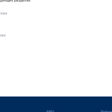
дующих разделах:
скве
кве
МВА
Рейти