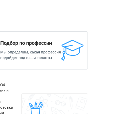
Подбор по профессии
Мы определим, какая профессия
подойдет под ваши таланты
934
ких и
я
готовки
ии