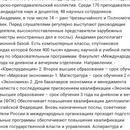
ско-преподавательский коллектив. Среди 170 преподавател
кандидатов наук и доцентов, 48 научных сотрудников.
Академии, в том числе 14 — ранг Чрезвычайного и Полномоч
овек. Перед слушателями регулярно выступают руководящие
деятели, высокопоставленные представители зарубежных
инистры иностранных дел и послы). Академия располагает
ионной базой. Есть компьютерные классы, спутниковое
ондах которой более 400 тысяч единиц научной и учебной лит
вку по образовательным программам: Факультет «Междунаро
года на дневном и вечернем отделении. Направления: -
«Юриспруденция» 2. Второе высшее образование – срок обуч
ет «Мировая экономика» 1. Магистратура – срок обучения 2 г
- «Экономика» 2. Для бакалавров экономики и менеджмента
циалиста с последующим присвоением квалификации «Эконом
высшее образование – срок обучения 3 года на дневном и ве
ии (ФПК) Обеспечивает повышение квалификации дипломати
ссийской Федерации. Вновь назначенные послы, советники-
тели России в международных организациях проходят подгот
льные программы обеспечивают повышение квалификации
нов государственной власти и управления. Аспирантура и