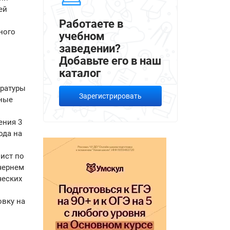
ей
Работаете в
ного
учебном
заведении?
Добавьте его в наш
каталог
ературы
Зарегистрировать
дные
ения 3
ода на
ист по
чернем
ческих
овку на