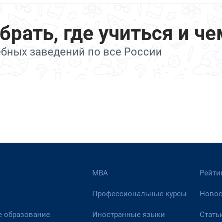
ать, где учиться и че
ебных заведений по все России
МВА
Рейти
Профессиональные курсы
Новос
 образование
Иностранные языки
Стать