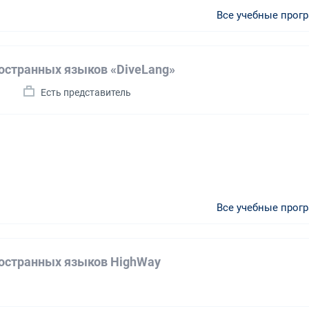
Все учебные прог
остранных языков «DiveLang»
а
Есть представитель
Все учебные прог
остранных языков HighWay
а