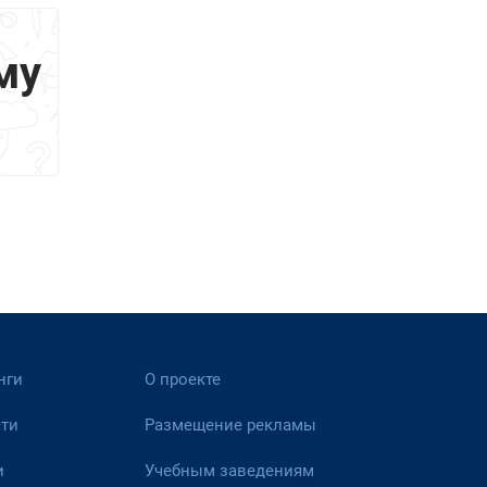
му
нги
О проекте
ти
Размещение рекламы
и
Учебным заведениям