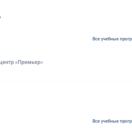
у
Все учебные прог
центр «Премьер»
а
Все учебные прог