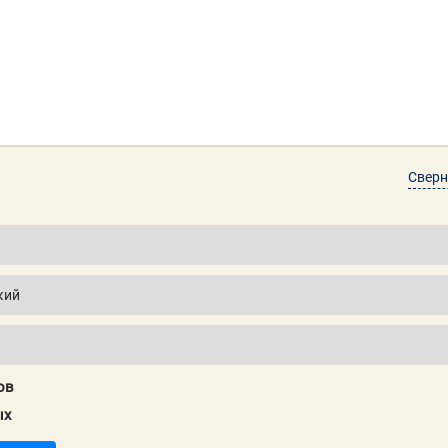
Сверн
ов
ых