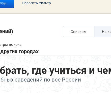
Сбросить фильтр
вузы
ений)
Списком
На ка
етры поиска
других городах
ать, где учиться и че
ебных заведений по все России