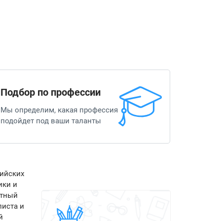
Подбор по профессии
Мы определим, какая профессия
подойдет под ваши таланты
сийских
ики и
стный
листа и
й