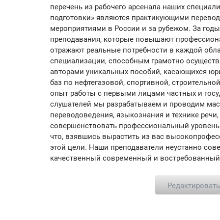
перечень из рабочего арсенала наших специал
подготовки» являются практикующими перевод
мероприятиями в России и за рубежом. За год
преподавания, которые повышают профессиона
отражают реальные потребности в каждой обла
специализации, способным грамотно осущест
авторами уникальных пособий, касающихся юр
баз по нефтегазовой, спортивной, строительно
опыт работы с первыми лицами частных и госуд
слушателей мы разрабатываем и проводим мас
переводоведения, языкознания и технике речи,
совершенствовать профессиональный уровень по
что, взявшись вырастить из вас высокопрофе
этой цели. Наши преподаватели неустанно сов
качественный современный и востребованный п
Редактироват