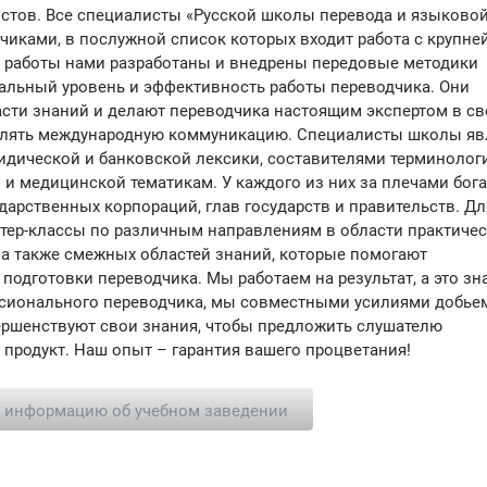
истов. Все специалисты «Русской школы перевода и языково
чиками, в послужной список которых входит работа с крупн
ы работы нами разработаны и внедрены передовые методики
льный уровень и эффективность работы переводчика. Они
сти знаний и делают переводчика настоящим экспертом в св
влять международную коммуникацию. Специалисты школы яв
идической и банковской лексики, составителями терминолог
й и медицинской тематикам. У каждого из них за плечами бог
арственных корпораций, глав государств и правительств. Дл
тер-классы по различным направлениям в области практичес
 а также смежных областей знаний, которые помогают
дготовки переводчика. Мы работаем на результат, а это зна
ссионального переводчика, мы совместными усилиями добье
ершенствуют свои знания, чтобы предложить слушателю
родукт. Наш опыт – гарантия вашего процветания!
ь информацию об учебном заведении