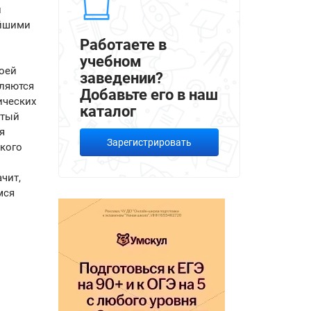
й
ейшими
Работаете в
учебном
оей
заведении?
ляются
Добавьте его в наш
ических
каталог
атый
я
Зарегистрировать
кого
чит,
мся